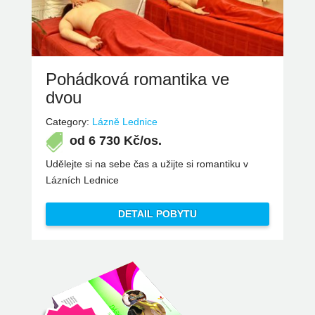
Pohádková romantika ve
dvou
Category:
Lázně Lednice
od
6 730
Kč/os.
Udělejte si na sebe čas a užijte si romantiku v
Lázních Lednice
DETAIL POBYTU