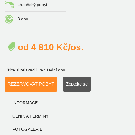
Lázeňský pobyt
3 dny
od
4 810
Kč/os.
Užijte si relaxaci i ve všední dny
REZERVOVAT POBYT
Zeptejte se
INFORMACE
CENÍK A TERMÍNY
FOTOGALERIE