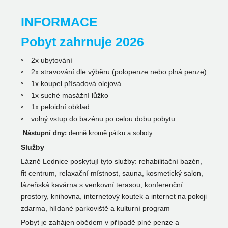
INFORMACE
Pobyt zahrnuje 2026
2x ubytování
2x stravování dle výběru (polopenze nebo plná penze)
1x koupel přísadová olejová
1x suché masážní lůžko
1x peloidní obklad
volný vstup do bazénu po celou dobu pobytu
Nástupní dny:
denně kromě pátku a soboty
Služby
Lázně Lednice poskytují tyto služby: rehabilitační bazén,
fit centrum, relaxační místnost, sauna, kosmetický salon,
lázeňská kavárna s venkovní terasou, konferenční
prostory, knihovna, internetový koutek a internet na pokoji
zdarma, hlídané parkoviště a kulturní program
Pobyt je zahájen obědem v případě plné penze a