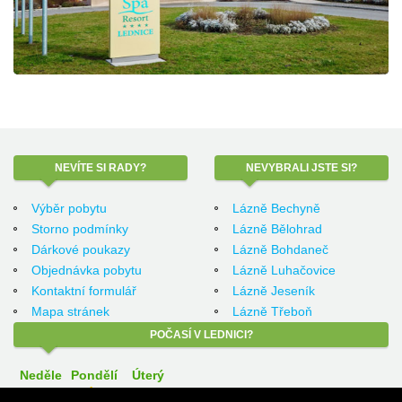
NEVÍTE
SI RADY?
NEVYBRALI
JSTE SI?
Výběr pobytu
Lázně Bechyně
Storno podmínky
Lázně Bělohrad
Dárkové poukazy
Lázně Bohdaneč
Objednávka pobytu
Lázně Luhačovice
Kontaktní formulář
Lázně Jeseník
Mapa stránek
Lázně Třeboň
POČASÍ
V LEDNICI?
Neděle
Pondělí
Úterý