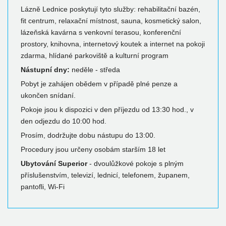
Lázně Lednice poskytují tyto služby: rehabilitační bazén,
fit centrum, relaxační místnost, sauna, kosmetický salon,
lázeňská kavárna s venkovní terasou, konferenční
prostory, knihovna, internetový koutek a internet na pokoji
zdarma, hlídané parkoviště a kulturní program
Nástupní dny:
neděle - středa
Pobyt je zahájen obědem v případě plné penze a
ukončen snídaní.
Pokoje jsou k dispozici v den příjezdu od 13:30 hod., v
den odjezdu do 10:00 hod.
Prosím, dodržujte dobu nástupu do 13:00.
Procedury jsou určeny osobám starším 18 let
Ubytování Superior
- dvoulůžkové pokoje s plným
příslušenstvím, televizí, lednicí, telefonem, županem,
pantofli, Wi-Fi