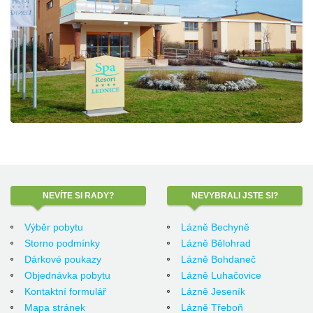
NEVÍTE
SI RADY?
NEVYBRALI
JSTE SI?
Výběr pobytu
Lázně Bechyně
Storno podmínky
Lázně Bělohrad
Dárkové poukazy
Lázně Bohdaneč
Objednávka pobytu
Lázně Luhačovice
Kontaktní formulář
Lázně Jeseník
Mapa stránek
Lázně Třeboň