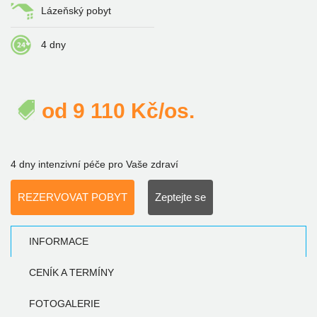
Lázeňský pobyt
4 dny
od
9 110
Kč/os.
4 dny intenzivní péče pro Vaše zdraví
REZERVOVAT POBYT
Zeptejte se
INFORMACE
CENÍK A TERMÍNY
FOTOGALERIE