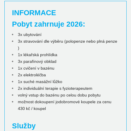
INFORMACE
Pobyt zahrnuje 2026:
3x ubytování
3x stravování dle výběru (polopenze nebo plná penze
)
1x lékařská prohlídka
3x parafínový obklad
1x cvičení v bazénu
2x elektroléčba
1x suché masážní lůžko
2x individuální terapie s fyzioterapeutem
volný vstup do bazénu po celou dobu pobytu
možnost dokoupení jodobromové koupele za cenu
430 kč / koupel
Služby