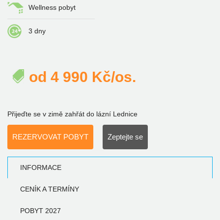
Wellness pobyt
3 dny
od
4 990
Kč/os.
Přijeďte se v zimě zahřát do lázní Lednice
REZERVOVAT POBYT
Zeptejte se
INFORMACE
CENÍK A TERMÍNY
POBYT 2027