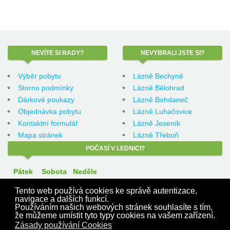
NEVÍTE
SI RADY?
NEVYBRALI
JSTE SI?
Výběr pobytu
Lázně Bechyně
Storno podmínky
Lázně Bělohrad
Dárkové poukazy
Lázně Bohdaneč
Objednávka pobytu
Lázně Luhačovice
Kontaktní formulář
Lázně Jeseník
Mapa stránek
Lázně Třeboň
POČASÍ
V LEDNICI?
Pátek
Sobota
Neděle
Tento web používá cookies ke správě autentizace,
navigace a dalších funkcí.
Používáním našich webových stránek souhlasíte s tím,
30 °C
30 °C
32 °C
že můžeme umístit tyto typy cookies na vašem zařízení.
Zásady používání Cookies
Aktuální
Počasí
v Jihomoravském kraji.