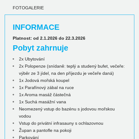
FOTOGALERIE
INFORMACE
Platnost:
od 2.1.2026 do 22.3.2026
Pobyt zahrnuje
2x Ubytování
2x Polopenze (snídaně: teplý a studený bufet, večeře:
výběr ze 3 jídel, na den příjezdu je večeře daná)
1x Jodová mořská koupel
1x Parafínový zábal na ruce
1x Aroma masáž částečná
1x Suchá masážní vana
Neomezený vstup do bazénu s jodovou mořskou
vodou
Vstup do privátní infrasauny s ochlazovnou
Župan a pantofle na pokoji
Parkování